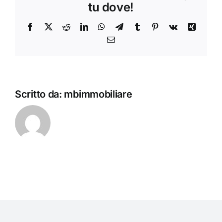
NUOVO
tu dove!
FABBRICAT
BIFAMILIAR
Facebook
X
Reddit
LinkedIn
WhatsApp
Telegram
Tumblr
Pinterest
Vk
Xing
–
Email
TIPOLOGIA
B
Scritto da:
mbimmobiliare