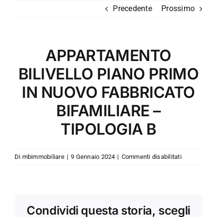
Salta
Precedente
Prossimo
al
contenuto
APPARTAMENTO
BILIVELLO PIANO PRIMO
IN NUOVO FABBRICATO
BIFAMILIARE –
TIPOLOGIA B
su
Di
mbimmobiliare
|
9 Gennaio 2024
|
Commenti disabilitati
APPARTAM
BILIVELLO
PIANO
PRIMO
Condividi questa storia, scegli
IN