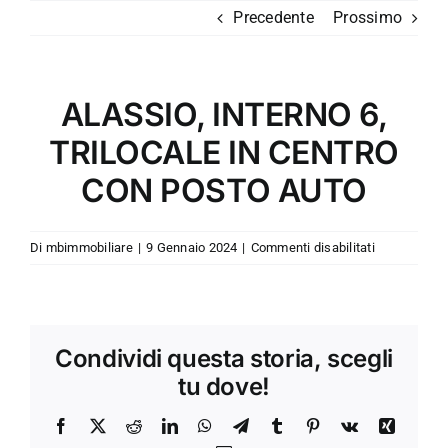
Salta
Precedente
Prossimo
al
contenuto
ALASSIO, INTERNO 6,
TRILOCALE IN CENTRO
CON POSTO AUTO
su
Di
mbimmobiliare
|
9 Gennaio 2024
|
Commenti disabilitati
ALASSIO,
INTERNO
6,
TRILOCALE
Condividi questa storia, scegli
IN
CENTRO
tu dove!
CON
POSTO
Facebook
X
Reddit
LinkedIn
WhatsApp
Telegram
Tumblr
Pinterest
Vk
Xing
AUTO