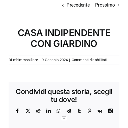
Salta
Precedente
Prossimo
al
contenuto
CASA INDIPENDENTE
CON GIARDINO
su
Di
mbimmobiliare
|
9 Gennaio 2024
|
Commenti disabilitati
CASA
INDIPENDE
CON
GIARDINO
Condividi questa storia, scegli
tu dove!
Facebook
X
Reddit
LinkedIn
WhatsApp
Telegram
Tumblr
Pinterest
Vk
Xing
Email