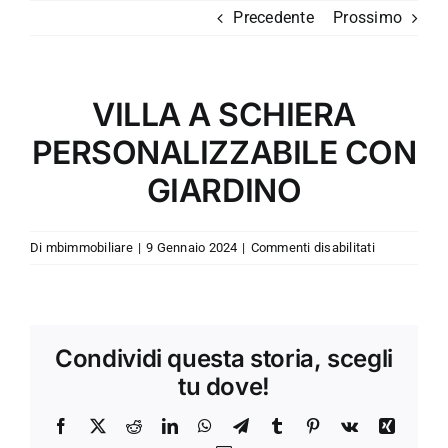
Salta
Precedente
Prossimo
al
contenuto
VILLA A SCHIERA
PERSONALIZZABILE CON
GIARDINO
su
Di
mbimmobiliare
|
9 Gennaio 2024
|
Commenti disabilitati
VILLA
A
SCHIERA
PERSONALI
Condividi questa storia, scegli
CON
GIARDINO
tu dove!
Facebook
X
Reddit
LinkedIn
WhatsApp
Telegram
Tumblr
Pinterest
Vk
Xing