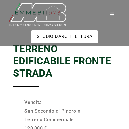
Salta
al
Toggle
contenuto
Navigati
Home
STUDIO D’ARCHITETTURA
TERRENO
Immobili
EDIFICABILE FRONTE
Servizi
STRADA
Valutazione
Vendita
Contatti
San Secondo di Pinerolo
Terreno Commerciale
120.000 €