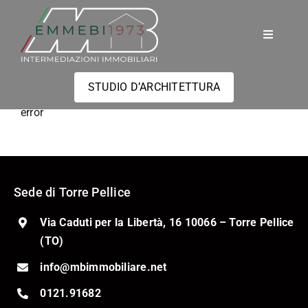
Salta
al
Toggle
contenuto
Navigati
Home
STUDIO D’ARCHITETTURA
error
Immobili
Servizi
Sede di Torre Pellice
Valutazione
Via Caduti per la Libertà, 16 10066 – Torre Pellice
(TO)
Contatti
info@mbimmobiliare.net
0121.91682